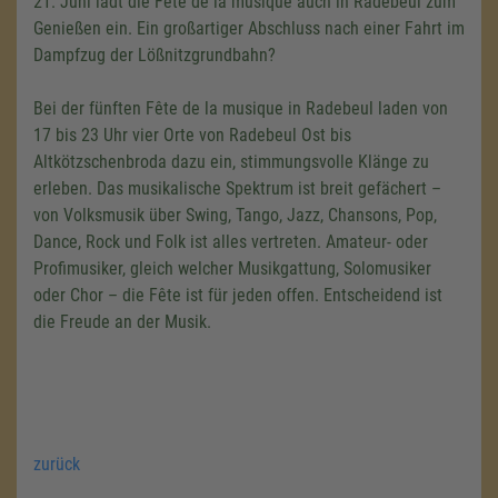
21. Juni lädt die Fete de la musique auch in Radebeul zum
Genießen ein. Ein großartiger Abschluss nach einer Fahrt im
Dampfzug der Lößnitzgrundbahn?
Bei der fünften Fête de la musique in Radebeul laden von
17 bis 23 Uhr vier Orte von Radebeul Ost bis
Altkötzschenbroda dazu ein, stimmungsvolle Klänge zu
erleben. Das musikalische Spektrum ist breit gefächert –
von Volksmusik über Swing, Tango, Jazz, Chansons, Pop,
Dance, Rock und Folk ist alles vertreten. Amateur- oder
Profimusiker, gleich welcher Musikgattung, Solomusiker
oder Chor – die Fête ist für jeden offen. Entscheidend ist
die Freude an der Musik.
zurück