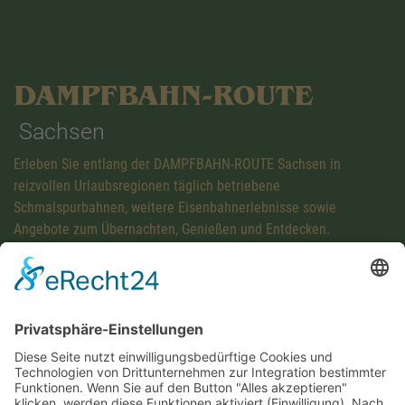
DAMPFBAHN-ROUTE
Sachsen
Erleben Sie entlang der DAMPFBAHN-ROUTE Sachsen in
reizvollen Urlaubsregionen täglich betriebene
Schmalspurbahnen, weitere Eisenbahnerlebnisse sowie
Angebote zum Übernachten, Genießen und Entdecken.