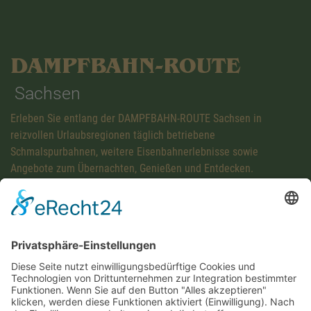
DAMPFBAHN-ROUTE
Sachsen
Erleben Sie entlang der DAMPFBAHN-ROUTE Sachsen in
reizvollen Urlaubsregionen täglich betriebene
Schmalspurbahnen, weitere Eisenbahnerlebnisse sowie
Angebote zum Übernachten, Genießen und Entdecken.