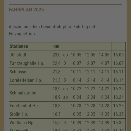
FAHRPLAN 2026
Auszug aus dem Gesamtfahrplan. Fahrtag mit
Einzugbetrieb.
Stationen
km
Jöhstadt
23,0
ab
10.05
12.05
14.05
16.05
Fahrzeug­halle Hp.
22,4
X
10.07
12.07
14.07
16.07
Schlössel
21,8
10.11
12.11
14.11
16.11
Loreleifelsen Hp.
21,3
X
10.14
12.14
14.14
16.14
18,9
an
10.22
12.22
14.22
16.22
Schmalzgrube
18,9
ab
10.24
12.24
14.24
16.24
Forellenhof Hp.
18,3
10.28
12.28
14.28
16.28
Stolln Hp.
16,5
10.35
12.35
14.35
16.35
Wildbach Hp.
15,5
X
10.39
12.39
14.39
16.39