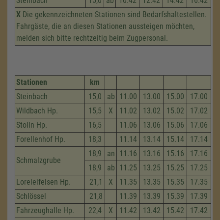
Steinbach
15,0
ab
10.42
12.42
14.42
16.42
X
Die gekennzeichneten Stationen sind Bedarfshaltestellen.
Fahrgäste, die an diesen Stationen aussteigen möchten,
melden sich bitte rechtzeitig beim Zugpersonal.
Stationen
km
Steinbach
15,0
ab
11.00
13.00
15.00
17.00
Wildbach Hp.
15,5
X
11.02
13.02
15.02
17.02
Stolln Hp.
16,5
11.06
13.06
15.06
17.06
Forellenhof Hp.
18,3
11.14
13.14
15.14
17.14
18,9
an
11.16
13.16
15.16
17.16
Schmalzgrube
18,9
ab
11.25
13.25
15.25
17.25
Loreleifelsen Hp.
21,1
X
11.35
13.35
15.35
17.35
Schlössel
21,8
11.39
13.39
15.39
17.39
Fahrzeug­halle Hp.
22,4
X
11.42
13.42
15.42
17.42