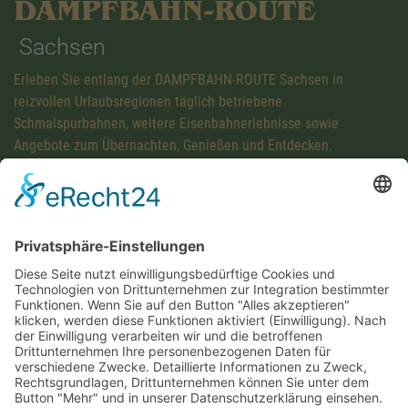
DAMPFBAHN-ROUTE
Sachsen
Erleben Sie entlang der DAMPFBAHN-ROUTE Sachsen in
reizvollen Urlaubsregionen täglich betriebene
Schmalspurbahnen, weitere Eisenbahnerlebnisse sowie
Angebote zum Übernachten, Genießen und Entdecken.