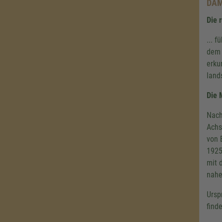
DAM
Die 
... 
dem 
erku
land
Die 
Nach
Achs
von 
1925
mit 
nahe
Ursp
find