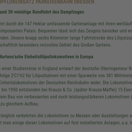
PFLOKEINSATZ PARKEISENBAHN DRESDEN
rund 30-minütige Rundfahrt des Dampfzuges
führt durch die 147 Hektar umfassende Gartenanlage mit ihren weitlä
imposanten Palais. Bequemer lässt sich das Zeugnis barocker und e
nden. Unsere knapp sechs Kilometer lange Fahrtstrecke des Liliputz
schaftlich besonders reizvolles Gebiet des Großen Gartens.
Martens'sche Einheitsliliputlokomotiven in Europa
 einer Studienreise in England entwarf der deutsche Oberingenieur 
folge 2'C1'h2 für Liliputbahnen mit einer Spurweite von 381 Millime
Einheitslokomotiven der Deutschen Reichsbahn wider. Die Lokomotive
 bis 1950 entstanden bei Krauss & Co. (später Krauss-Maffei) 15 Ex
dem Bau von verbesserten und noch leistungsstärkeren Lokomotiven (
zu gleichem Aufbau.
rünglich verkehrten die Lokomotiven zu Messen oder Ausstellungen a
et man einige dieser Lokomotiven auf fest installierten Anlagen, u.a. i