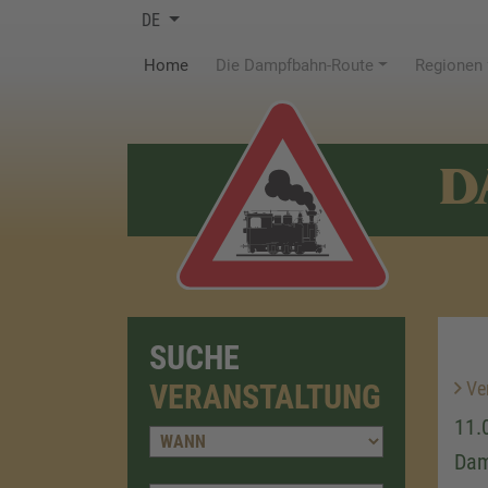
DE
(current)
Home
Die Dampfbahn-Route
Regionen
D
SUCHE
Ver
VERANSTALTUNG
11.
Dam