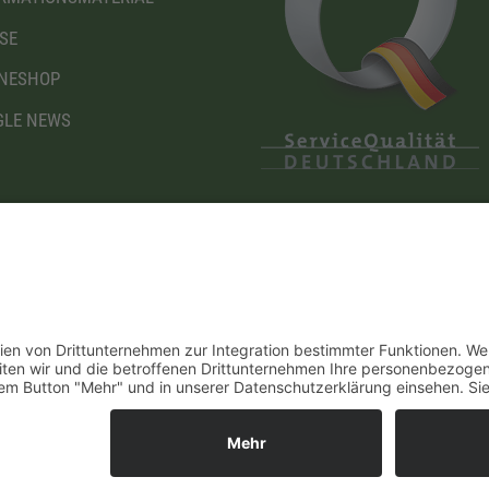
SE
NESHOP
LE NEWS
Diese Maßnahme wird mitfinanziert mit Steuermitteln
I
auf Grundlage des von den Abgeordneten des
Sächsischen Landtags beschlossenen Haushaltes.