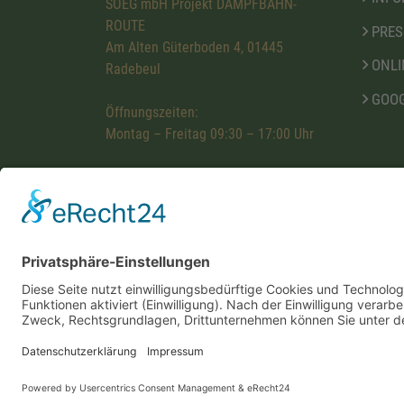
SOEG mbH Projekt DAMPFBAHN-
ROUTE
PRES
Am Alten Güterboden 4, 01445
ONLI
Radebeul
GOOG
Öffnungszeiten:
Montag – Freitag 09:30 – 17:00 Uhr