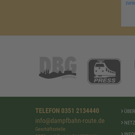
zurü
TELEFON 0351 2134440
ÜBER
info@dampfbahn-route.de
NETZ
Geschäftsstelle:
INFO