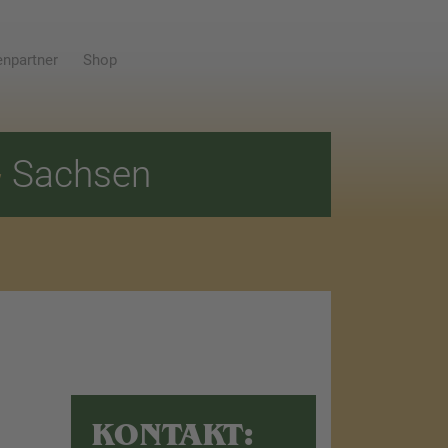
npartner
Shop
E
Sachsen
KONTAKT: