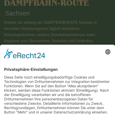
DAMPFBAHN-ROUTE
Sachsen
Erleben Sie entlang der DAMPFBAHN-ROUTE Sachsen in
reizvollen Urlaubsregionen täglich betriebene
Schmalspurbahnen, weitere Eisenbahnerlebnisse sowie
Angebote zum Übernachten, Genießen und Entdecken.