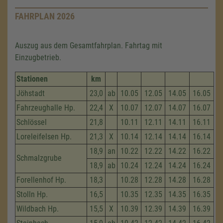
FAHRPLAN 2026
Auszug aus dem Gesamtfahrplan. Fahrtag mit
Einzugbetrieb.
Stationen
km
Jöhstadt
23,0
ab
10.05
12.05
14.05
16.05
Fahrzeug­halle Hp.
22,4
X
10.07
12.07
14.07
16.07
Schlössel
21,8
10.11
12.11
14.11
16.11
Loreleifelsen Hp.
21,3
X
10.14
12.14
14.14
16.14
18,9
an
10.22
12.22
14.22
16.22
Schmalzgrube
18,9
ab
10.24
12.24
14.24
16.24
Forellenhof Hp.
18,3
10.28
12.28
14.28
16.28
Stolln Hp.
16,5
10.35
12.35
14.35
16.35
Wildbach Hp.
15,5
X
10.39
12.39
14.39
16.39