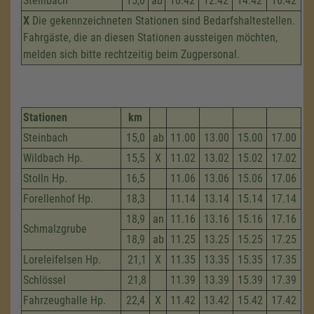
Steinbach
15,0
ab
10.42
12.42
14.42
16.42
X
Die gekennzeichneten Stationen sind Bedarfshaltestellen.
Fahrgäste, die an diesen Stationen aussteigen möchten,
melden sich bitte rechtzeitig beim Zugpersonal.
Stationen
km
Steinbach
15,0
ab
11.00
13.00
15.00
17.00
Wildbach Hp.
15,5
X
11.02
13.02
15.02
17.02
Stolln Hp.
16,5
11.06
13.06
15.06
17.06
Forellenhof Hp.
18,3
11.14
13.14
15.14
17.14
18,9
an
11.16
13.16
15.16
17.16
Schmalzgrube
18,9
ab
11.25
13.25
15.25
17.25
Loreleifelsen Hp.
21,1
X
11.35
13.35
15.35
17.35
Schlössel
21,8
11.39
13.39
15.39
17.39
Fahrzeug­halle Hp.
22,4
X
11.42
13.42
15.42
17.42