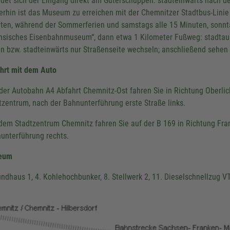
ndet sich der Eingang direkt am Güterschuppen: stadteinwärts nach d
erhin ist das Museum zu erreichen mit der Chemnitzer Stadtbus-Linie 2
ten, während der Sommerferien und samstags alle 15 Minuten, sonntag
hsisches Eisenbahnmuseum“, dann etwa 1 Kilometer Fußweg: stadtaus
n bzw. stadteinwärts nur Straßenseite wechseln; anschließend sehe
hrt mit dem Auto
der Autobahn A4 Abfahrt Chemnitz-Ost fahren Sie in Richtung Oberlic
tzentrum, nach der Bahnunterführung erste Straße links.
dem Stadtzentrum Chemnitz fahren Sie auf der B 169 in Richtung Fra
unterführung rechts.
eum
undhaus 1, 4. Kohlehochbunker, 8. Stellwerk 2, 11. Dieselschnellzug V