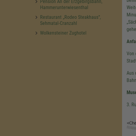
befi
Pension An der Erzgebirgsbahn,
Hammerunterwiesenthal
Weit
Minu
Restaurant „Rodeo Steakhaus“,
„Säc
Sehmatal-Cranzahl
gehe
Wolkensteiner Zughotel
Anfa
Von 
Stad
Aus 
Bahn
Mus
3. R