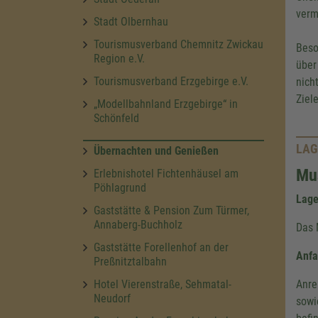
verm
Stadt Olbernhau
Tourismusverband Chemnitz Zwickau
Beso
Region e.V.
über
Tourismusverband Erzgebirge e.V.
nich
Ziel
„Modellbahnland Erzgebirge“ in
Schönfeld
LAG
Übernachten und Genießen
Mu
Erlebnishotel Fichtenhäusel am
Pöhlagrund
Lag
Gaststätte & Pension Zum Türmer,
Annaberg-Buchholz
Das 
Gaststätte Forellenhof an der
Anfa
Preßnitztalbahn
Hotel Vierenstraße, Sehmatal-
Anre
Neudorf
sowi