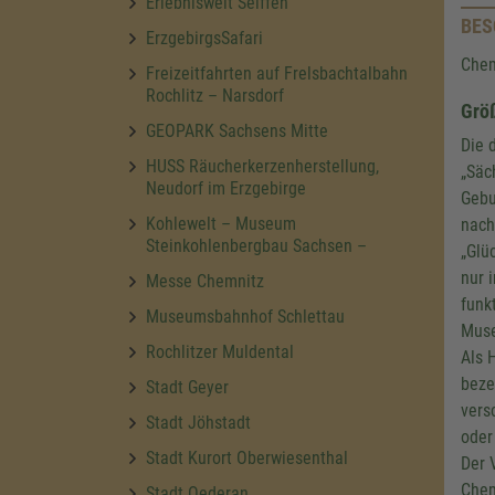
Erlebniswelt Seiffen
BES
ErzgebirgsSafari
Chem
Freizeitfahrten auf Frelsbachtalbahn
Rochlitz – Narsdorf
Grö
GEOPARK Sachsens Mitte
Die 
HUSS Räucherkerzenherstellung,
„Säc
Neudorf im Erzgebirge
Gebu
Kohlewelt – Museum
nach
Steinkohlenbergbau Sachsen –
„Glü
nur 
Messe Chemnitz
funk
Museumsbahnhof Schlettau
Muse
Rochlitzer Muldental
Als 
beze
Stadt Geyer
vers
Stadt Jöhstadt
oder
Stadt Kurort Oberwiesenthal
Der 
Chem
Stadt Oederan