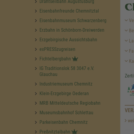
Drahtseilbahn Augustusburg
C
Eisenbahnfreunde Chemnitztal
Eisenbahnmuseum Schwarzenberg
Ve
Erzbahn in Schönborn-Dreiwerden
Be
Erzgebirgische Aussichtsbahn
La
exPRESSzugreisen
Fa
Fichtelbergbahn
Ka
IG Traditionslok 58 3047 e.V.
Glauchau
Zert
Industriemuseum Chemnitz
Klein-Erzgebirge Oederan
MRB Mitteldeutsche Regiobahn
VER
Museumsbahnhof Schlettau
wei
Parkeisenbahn Chemnitz
Preßnitztalbahn