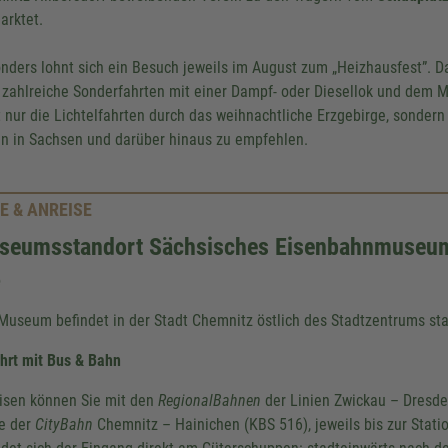
arktet.
nders lohnt sich ein Besuch jeweils im August zum „Heizhausfest”. D
 zahlreiche Sonderfahrten mit einer Dampf- oder Diesellok und dem 
t nur die Lichtelfahrten durch das weihnachtliche Erzgebirge, sonder
en in Sachsen und darüber hinaus zu empfehlen.
E & ANREISE
seumsstandort Sächsisches Eisenbahnmuseum
e
Museum befindet in der Stadt Chemnitz östlich des Stadtzentrums st
hrt mit Bus & Bahn
isen können Sie mit den
RegionalBahnen
der Linien Zwickau – Dresde
e der
CityBahn
Chemnitz – Hainichen (KBS 516), jeweils bis zur Stat