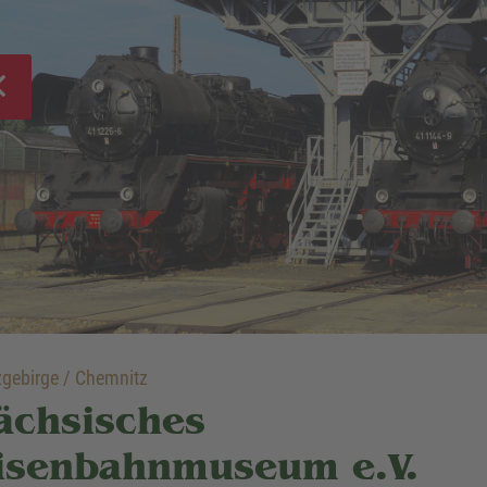
gebirge / Chemnitz
ächsisches
isenbahnmuseum e.V.