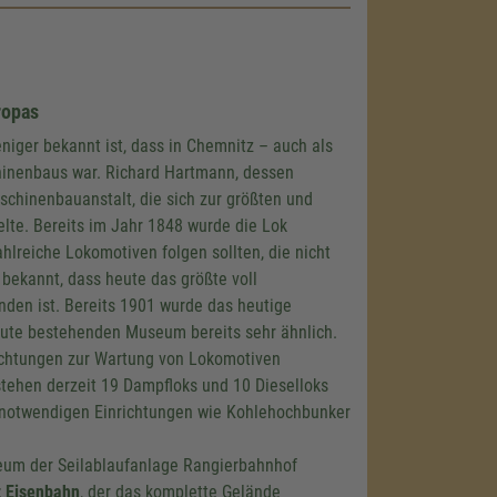
ropas
niger bekannt ist, dass in Chemnitz – auch als
hinenbaus war. Richard Hartmann, dessen
schinenbauanstalt, die sich zur größten und
lte. Bereits im Jahr 1848 wurde die Lok
ahlreiche Lokomotiven folgen sollten, die nicht
 bekannt, dass heute das größte voll
nden ist. Bereits 1901 wurde das heutige
eute bestehenden Museum bereits sehr ähnlich.
richtungen zur Wartung von Lokomotiven
tehen derzeit 19 Dampfloks und 10 Dieselloks
g notwendigen Einrichtungen wie Kohlehochbunker
eum der Seilablaufanlage Rangierbahnhof
z Eisenbahn
, der das komplette Gelände