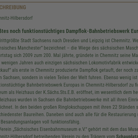
CHREIBUNG
nitz-Hilbersdorf
ßtes noch funktionstüchtiges Dampflok-Bahnbetriebswerk Eu
drittgrößte Stadt Sachsens nach Dresden und Leipzig ist Chemnitz. We
hsisches Manchester“ bezeichnet – die Wiege des sächsischen Masc
rtstag sich 2009 zum 200. Mal jährte, gründete in Chemnitz seine Ma
 wenigen Jahren auch einzigen sächsischen Lokomotivfabrik entwicke
ckauf“ als erste in Chemnitz produzierte Dampflok getauft, der noch z
in Sachsen, sondern in vielen Teilen der Welt fuhren. Ebenso wenig ist
tionstüchtige Bahnbetriebswerk Europas in Chemnitz-Hilbersdorf zu fi
um als Heizhaus der K.Sächs.Sts.E.B. eröffnet, im wesentlich dem h
Heizhaus wurden in Sachsen die Bahnbetriebswerke mit all ihren Ein
ichnet. In den beiden großen Ringlokschuppen mit ihren 22 Ständen s
chiedenster Baureihen. Daneben sind auch alle für die Restaurierun
 Besandungsanlagen voll funktionsfähig.
Verein „Sächsisches Eisenbahnmuseum e.V.“ gehört mit dem das Mus
nitz-Hilbersdorf betreibenden Verein zu den Trägern vom
Schauplat