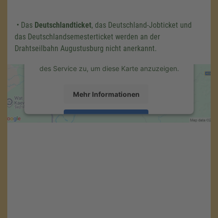
laden!
Wir verwenden einen Service eines
• Das
Deutschlandticket
, das Deutschland-Jobticket und
Drittanbieters, um Karteninhalte einzubetten.
das Deutschlandsemesterticket werden an der
Dieser Service kann Daten zu Ihren
Aktivitäten sammeln. Bitte lesen Sie die
Drahtseilbahn Augustusburg nicht anerkannt.
Details durch und stimmen Sie der Nutzung
des Service zu, um diese Karte anzuzeigen.
Mehr Informationen
Akzeptieren
powered by
Usercentrics Consent
Management Platform
&
eRecht24