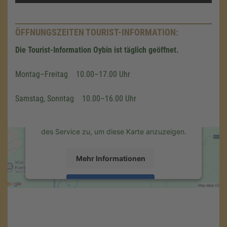
Mehr Informationen
ÖFFNUNGSZEITEN TOURIST-INFORMATION:
Akzeptieren
Wir benötigen Ihre Zustimmung,
um den Google Maps-Service zu
Die Tourist-Information Oybin ist täglich geöffnet.
powered by
Usercentrics Consent
laden!
Management Platform
&
eRecht24
Montag–Freitag 10.00–17.00 Uhr
Wir verwenden einen Service eines
Drittanbieters, um Karteninhalte einzubetten.
Samstag, Sonntag 10.00–16.00 Uhr
Dieser Service kann Daten zu Ihren
Aktivitäten sammeln. Bitte lesen Sie die
Details durch und stimmen Sie der Nutzung
des Service zu, um diese Karte anzuzeigen.
Mehr Informationen
Akzeptieren
powered by
Usercentrics Consent
Management Platform
&
eRecht24