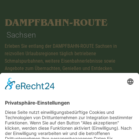
DAMPFBAHN-ROUTE
Sachsen
Erleben Sie entlang der DAMPFBAHN-ROUTE Sachsen in
reizvollen Urlaubsregionen täglich betriebene
Schmalspurbahnen, weitere Eisenbahnerlebnisse sowie
Angebote zum Übernachten, Genießen und Entdecken.