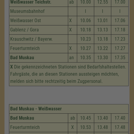
Weißwasser Teichstr.
ab
10.00
12.55
17.00
Museumsbahnhof
l
l
l
Weißwasser Ost
X
10.06
13.01
17.06
Gablenz / Gora
X
10.18
13.13
17.18
Krauschwitz / Bayerw.
10.23
13.18
17.23
Feuerturmteich
X
10.27
13.22
17.27
Bad Muskau
an
10.35
13.30
17.35
X
Die gekennzeichneten Stationen sind Bedarfshaltestellen.
Fahrgäste, die an diesen Stationen aussteigen möchten,
melden sich bitte rechtzeitig beim Zugpersonal.
Bad Muskau - Weißwasser
Bad Muskau
ab
10.45
13.40
17.40
Feuerturmteich
X
10.53
13.48
17.48