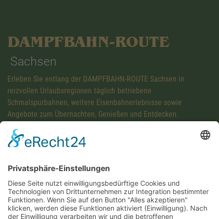
DAMPFBAHN-ROUTE
Sachsen
Erleben Sie entlang der DAMPFBAHN-ROUTE Sachsen in
reizvollen Urlaubsregionen täglich betriebene
Schmalspurbahnen, weitere Eisenbahnerlebnisse sowie
Angebote zum Übernachten, Genießen und Entdecken.