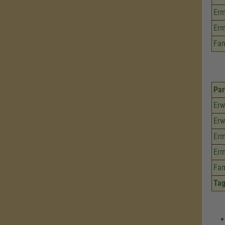
Erm
Erm
Fam
Par
Erw
Erw
Erm
Erm
Fam
Tag