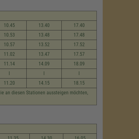
10.45
13.40
17.40
10.53
13.48
17.48
10.57
13.52
17.52
11.02
13.47
17.57
11.14
14.09
18.09
l
l
l
11.20
14.15
18.15
die an diesen Stationen aussteigen möchten,
11.35
14.30
16.05