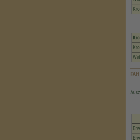
Kr
Kro
Kr
Wei
FAH
Ausz
Erw
Erw