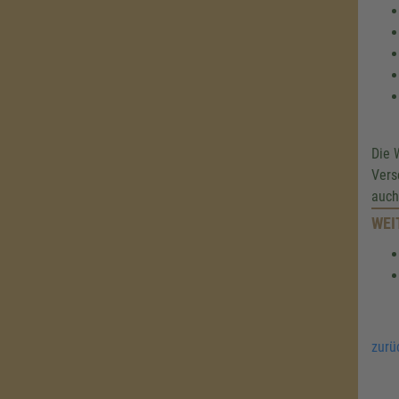
Die 
Vers
auch
WEI
zurü