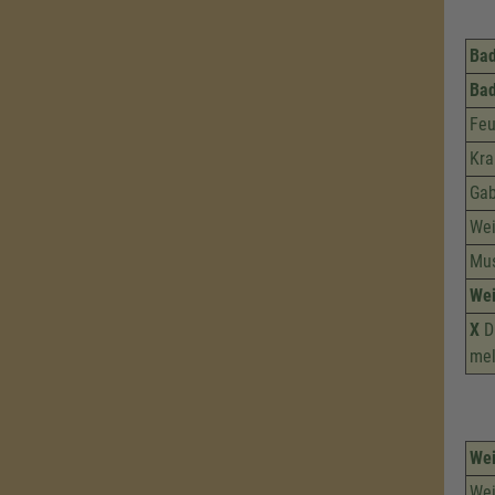
Bad
Ba
Feu
Kra
Gab
Wei
Mu
Wei
X
Di
mel
Wei
Wei