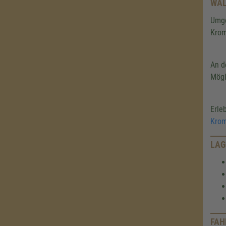
WAL
Umg
Krom
An d
Mögl
Erle
Krom
LAG
FAH