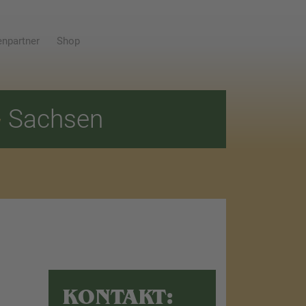
npartner
Shop
E
Sachsen
KONTAKT: