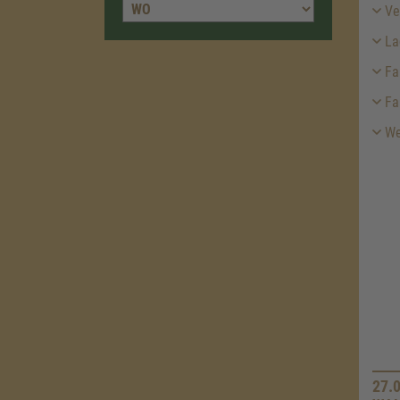
Ver
La
Fah
Fa
We
27.