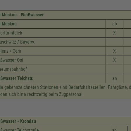
 Muskau - Weißwasser
d Muskau
ab
erturmteich
X
uschwitz / Bayerw.
lenz / Gora
X
ßwasser Ost
X
seumsbahnhof
ßwasser Teichstr.
an
e gekennzeichneten Stationen sind Bedarfshaltestellen. Fahrgäste, 
den sich bitte rechtzeitig beim Zugpersonal.
ßwasser - Kromlau
ßwasser Teichstraße
ab