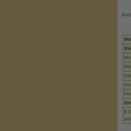
Ausz
Wei
Wei
Mu
Wei
Gab
Kra
Feu
Ba
X
Di
mel