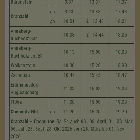
Bärenstein
9.37
13.37
17.37
an
9.48
13.48
17.48
Cranzahl
ab
10.01
2
13.40
18.01
Annaberg-
10.08
2
14.44
18.05
Buchholz Süd
Annaberg-
10.13
15.08
18.08
Buchholz unt Bf
Wolkenstein
10.30
15.28
18.30
Zschopau
10.47
15.45
18.47
Erdmannsdorf-
11.03
16.03
19.03
Augustusburg
Flöha
11.08
16.08
19.08
Chemnitz Hbf
an
11.20
16.20
19.20
Cranzahl – Chomutov
Sa, So auch 03., 06. April; 01., 08. Mai;
06. Juli; 28. Sept; 28. Okt 2026 vom 28. März bis 01. Nov
2026