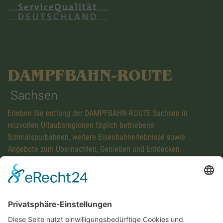
DAMPFBAHN-ROUTE
Sachsen
Erleben Sie entlang der DAMPFBAHN-ROUTE Sachsen in
reizvollen Urlaubsregionen täglich betriebene
Schmalspurbahnen, weitere Eisenbahnerlebnisse sowie
Angebote zum Übernachten, Genießen und Entdecken.