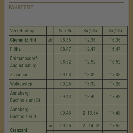
FAHRTZEIT
Verkehrstage
Sa / So
Sa / So
Sa / So
Chemnitz Hbf
ab
08.36
12.36
16.36
Flöha
08.47
12.47
16.47
Erdmannsdorf-
08.52
12.52
16.52
Augustusburg
Zschopau
09.08
13.09
17.08
Wolkenstein
09.26
13.32
17.26
Annaberg-
09.43
13.49
17.43
Buchholz unt Bf
Annaberg-
09.48
2
13.54
17.48
Buchholz Süd
an
09.55
2
14.02
17.55
Cranzahl