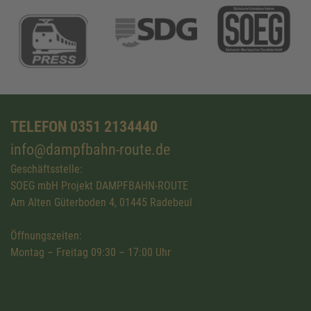
TELEFON 0351 2134440
info@dampfbahn-route.de
Geschäftsstelle:
SOEG mbH Projekt DAMPFBAHN-ROUTE
Am Alten Güterboden 4, 01445 Radebeul
Öffnungszeiten:
Montag – Freitag 09:30 – 17:00 Uhr