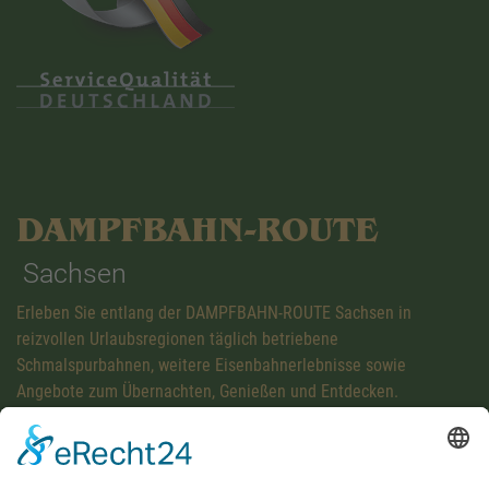
DAMPFBAHN-ROUTE
Sachsen
Erleben Sie entlang der DAMPFBAHN-ROUTE Sachsen in
reizvollen Urlaubsregionen täglich betriebene
Schmalspurbahnen, weitere Eisenbahnerlebnisse sowie
Angebote zum Übernachten, Genießen und Entdecken.