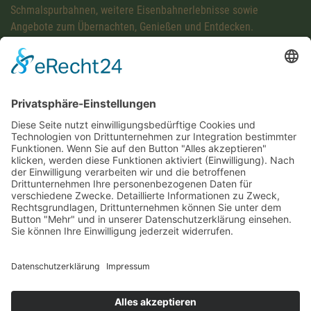
Schmalspurbahnen, weitere Eisenbahnerlebnisse sowie
Angebote zum Übernachten, Genießen und Entdecken.
Diese Maßnahme wird mitfinanziert mit Steuermitteln auf
Grundlage des von den Abgeordneten des Sächsischen