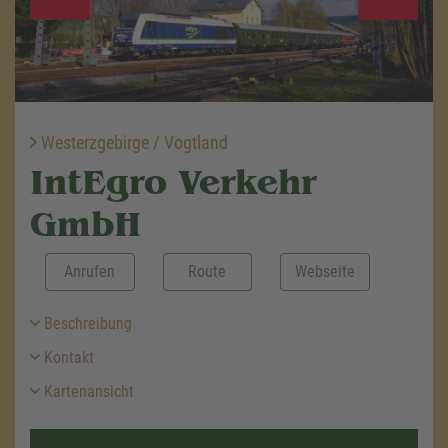
Westerzgebirge / Vogtland
IntEgro Verkehr
GmbH
Anrufen
Route
Webseite
Beschreibung
Kontakt
Kartenansicht