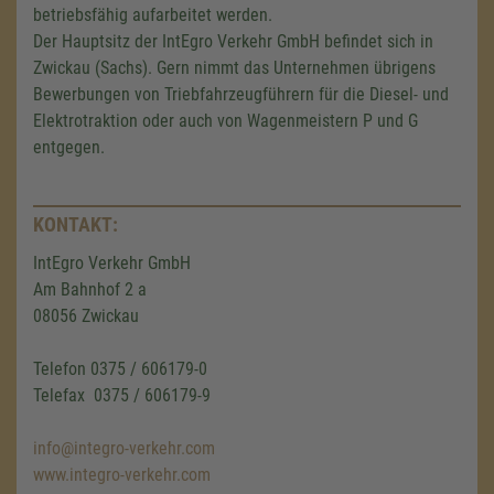
betriebsfähig aufarbeitet werden.
Der Hauptsitz der IntEgro Verkehr GmbH befindet sich in
Zwickau (Sachs). Gern nimmt das Unternehmen übrigens
Bewerbungen von Triebfahrzeugführern für die Diesel- und
Elektrotraktion oder auch von Wagenmeistern P und G
entgegen.
KONTAKT:
IntEgro Verkehr GmbH
Am Bahnhof 2 a
Wir benötigen Ihre Zustimmung,
08056 Zwickau
um den Google Maps-Service zu
laden!
Telefon 0375 / 606179-0
Telefax 0375 / 606179-9
Wir verwenden einen Service eines
Drittanbieters, um Karteninhalte einzubetten.
info@integro-verkehr.com
Dieser Service kann Daten zu Ihren
Aktivitäten sammeln. Bitte lesen Sie die
www.integro-verkehr.com