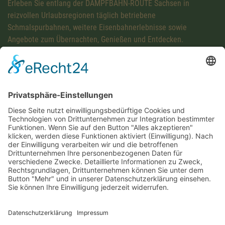
Erleben Sie entlang der DAMPFBAHN-ROUTE Sachsen in
reizvollen Urlaubsregionen täglich betriebene
Schmalspurbahnen, weitere Eisenbahnerlebnisse sowie
Angebote zum Übernachten, Genießen und Entdecken.