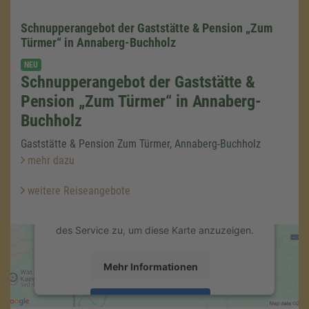
Schnupperangebot der Gaststätte & Pension „Zum
Türmer“ in Annaberg-Buchholz
NEU
Schnupperangebot der Gaststätte &
Pension „Zum Türmer“ in Annaberg-
Wir benötigen Ihre Zustimmung,
um den Google Maps-Service zu
Buchholz
laden!
Gaststätte & Pension Zum Türmer, Annaberg-Buchholz
Wir verwenden einen Service eines
mehr dazu
Drittanbieters, um Karteninhalte einzubetten.
Dieser Service kann Daten zu Ihren
weitere Reiseangebote
Aktivitäten sammeln. Bitte lesen Sie die
Details durch und stimmen Sie der Nutzung
des Service zu, um diese Karte anzuzeigen.
Mehr Informationen
Akzeptieren