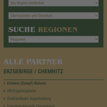
SUCHE
REGIONEN
ALLE PARTNER
ERZGEBIRGE / CHEMNITZ
Erlebnis (Dampf)-Bahnen
DB-Erzgebirgsbahn
Drahtseilbahn Augustusburg
Eisenbahnfreunde Chemnitztal