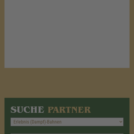
powered by
Usercentrics Consent
Management Platform
&
eRecht24
SUCHE
PARTNER