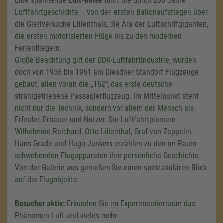
Eine spannende
Luft-Reise
führt Sie durch 200 Jahre
Luftfahrtgeschichte – von den ersten Ballonaufstiegen über
die Gleitversuche Lilienthals, die Ära der Luftschiffgiganten,
die ersten motorisierten Flüge bis zu den modernen
Ferienfliegern.
Große Beachtung gilt der DDR-Luftfahrtindustrie, wurden
doch von 1956 bis 1961 am Dresdner Standort Flugzeuge
gebaut, allen voran die „152“, das erste deutsche
strahlgetriebene Passagierflugzeug. Im Mittelpunkt steht
nicht nur die Technik, sondern vor allem der Mensch als
Erfinder, Erbauer und Nutzer. Die Luftfahrtpioniere
Wilhelmine Reichard, Otto Lilienthal, Graf von Zeppelin,
Hans Grade und Hugo Junkers erzählen zu den im Raum
schwebenden Flugapparaten ihre persönliche Geschichte.
Von der Galerie aus genießen Sie einen spektakulären Blick
auf die Flugobjekte.
Besucher aktiv:
Erkunden Sie im Experimentierraum das
Phänomen Luft und vieles mehr.