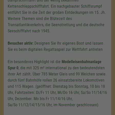
Dampfschifffahrt und der wenig bekannten
Kettenschleppschifffahrt. Ein nachgebauter Schiffsrumpf
entführt Sie in die Zeit der großen Entdeckungen im 15. Jh.
Weitere Themen sind die Blütezeit des
Transatlantikverkehrs, die Seenotrettung und die deutsche
Seeschifffahrt nach 1945.
Besucher aktiv:
Designen Sie Ihr eigenes Boot und lassen
Sie es beim digitalen Regattaspiel zur Wettfahrt antreten
Ein besonderes Highlight ist die
Modelleisenbahnanlage
Spur 0
, die mit
325 m²
international zu den bedeutendsten
ihrer Art zählt. Über 785 Meter Gleis und 99 Weichen sowie
durch fünf Bahnhöfe rollen 26 einsatzbereite Lokomotiven
und 115 Wagen. (geöffnet: Dienstag bis Sonntag, 10 bis 18
Uhr, Fahrtzeiten: Di/Fr 11 Uhr, Mi/Do 16 Uhr, Sa/So 11/14/16
Uhr, Dezember: Mo bis Fr 11/14/16 Uhr,
Sa/So 11/12/14/15/16 Uhr, im November geschlossen)