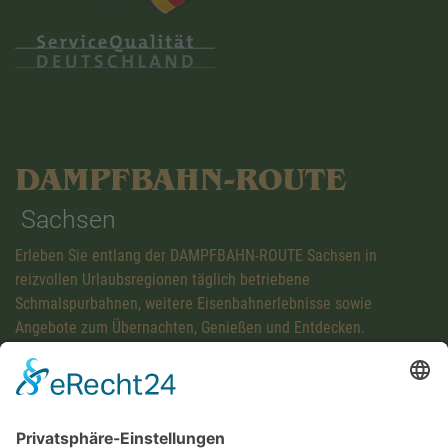
DAMPFBAHN-ROUTE
Sachsen
Erleben Sie entlang der DAMPFBAHN-ROUTE Sachsen in
reizvollen Urlaubsregionen täglich betriebene
Schmalspurbahnen, weitere Eisenbahnerlebnisse sowie
Angebote zum Übernachten, Genießen und Entdecken.