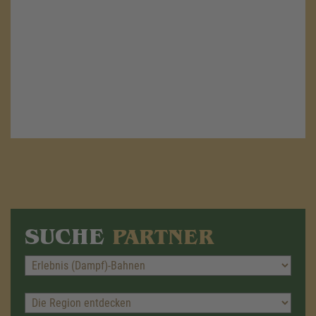
Management Platform
&
eRecht24
SUCHE
PARTNER