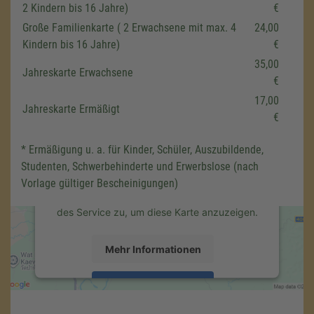
2 Kindern bis 16 Jahre)
€
Große Familienkarte ( 2 Erwachsene mit max. 4
24,00
Kindern bis 16 Jahre)
€
35,00
Jahreskarte Erwachsene
€
Wir benötigen Ihre Zustimmung,
um den Google Maps-Service zu
17,00
Jahreskarte Ermäßigt
laden!
€
Wir verwenden einen Service eines
* Ermäßigung u. a. für Kinder, Schüler, Auszubildende,
Drittanbieters, um Karteninhalte einzubetten.
Studenten, Schwerbehinderte und Erwerbslose (nach
Dieser Service kann Daten zu Ihren
Aktivitäten sammeln. Bitte lesen Sie die
Vorlage gültiger Bescheinigungen)
Details durch und stimmen Sie der Nutzung
des Service zu, um diese Karte anzuzeigen.
Mehr Informationen
Akzeptieren
powered by
Usercentrics Consent