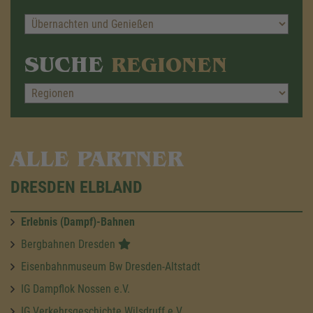
SUCHE
REGIONEN
ALLE PARTNER
DRESDEN ELBLAND
Erlebnis (Dampf)-Bahnen
Bergbahnen Dresden
Eisenbahnmuseum Bw Dresden-Altstadt
IG Dampflok Nossen e.V.
IG Verkehrsgeschichte Wilsdruff e.V.