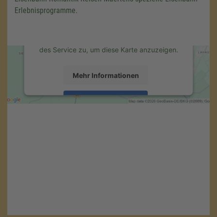
Drittanbieters, um Karteninhalte einzubetten.
Erlebnisprogramme.
Dieser Service kann Daten zu Ihren
Aktivitäten sammeln. Bitte lesen Sie die
Details durch und stimmen Sie der Nutzung
des Service zu, um diese Karte anzuzeigen.
Mehr Informationen
Akzeptieren
powered by
Usercentrics Consent
Management Platform
&
eRecht24