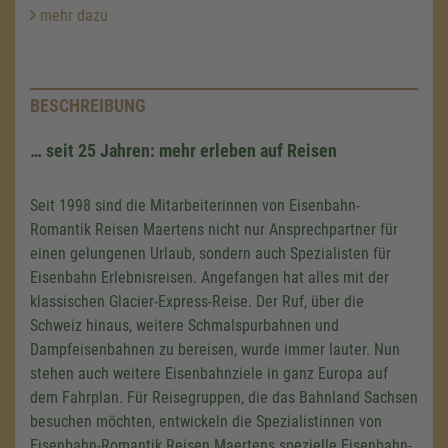
mehr dazu
BESCHREIBUNG
… seit 25 Jahren: mehr erleben auf Reisen
Seit 1998 sind die Mitarbeiterinnen von Eisenbahn-
Romantik Reisen Maertens nicht nur Ansprechpartner für
einen gelungenen Urlaub, sondern auch Spezialisten für
Eisenbahn Erlebnisreisen. Angefangen hat alles mit der
klassischen Glacier-Express-Reise. Der Ruf, über die
Schweiz hinaus, weitere Schmalspurbahnen und
Dampfeisenbahnen zu bereisen, wurde immer lauter. Nun
Wir benötigen Ihre Zustimmung,
stehen auch weitere Eisenbahnziele in ganz Europa auf
um den Google Maps-Service zu
dem Fahrplan. Für Reisegruppen, die das Bahnland Sachsen
laden!
besuchen möchten, entwickeln die Spezialistinnen von
Eisenbahn-Romantik Reisen Maertens spezielle Eisenbahn-
Wir verwenden einen Service eines