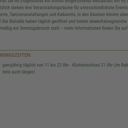
rtet Sie im Erdgeschoss ein stilvoll eingerichtetes Restaurant mit 65 S
sammeln. Bitte lesen Sie die Detail
tzlich stehen drei Veranstaltungsräume für unterschiedlichste Event
stimmen Sie der Nutzung des Serv
erte, Tanzveranstaltungen und Kabaretts, in den Räumen könnte aber a
diese Karte anzuzeigen.
! Die Ballsäle haben täglich geöffnet und bieten abwechslungsreiche
lmäßig ein Sonntagsbrunch statt – mehr Informationen finden Sie auf
Mehr Informationen
Akzeptieren
NUNGSZEITEN:
powered by
Usercentrics Consent
Platform
&
eRecht24
ganzjährig täglich von 11 bis 22 Uhr - Küchenschluss 21 Uhr (im R
teils auch länger)