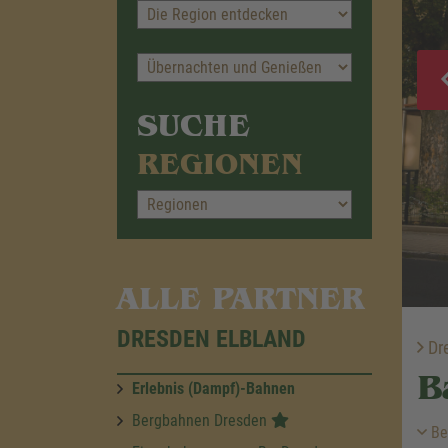
SUCHE
REGIONEN
ALLE PARTNER
DRESDEN ELBLAND
Dre
B
Erlebnis (Dampf)-Bahnen
Bergbahnen Dresden
Be