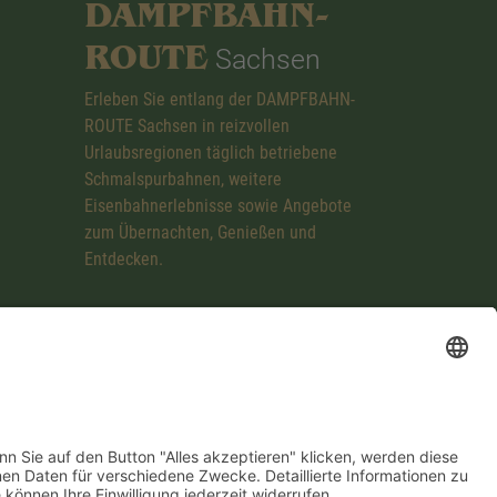
DAMPFBAHN-
ROUTE
Sachsen
Erleben Sie entlang der DAMPFBAHN-
ROUTE Sachsen in reizvollen
Urlaubsregionen täglich betriebene
Schmalspurbahnen, weitere
Eisenbahnerlebnisse sowie Angebote
zum Übernachten, Genießen und
Entdecken.