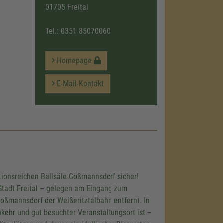
01705 Freital
Tel.:
0351 85070060
Homepage
E-Mail-Kontakt
mung, um
tionsreichen Ballsäle Coßmannsdorf sicher!
u laden!
 Stadt Freital – gelegen am Eingang zum
oßmannsdorf der Weißeritztalbahn entfernt. In
eines
nzubetten.
kehr und gut besuchter Veranstaltungsort ist –
Aktivitäten