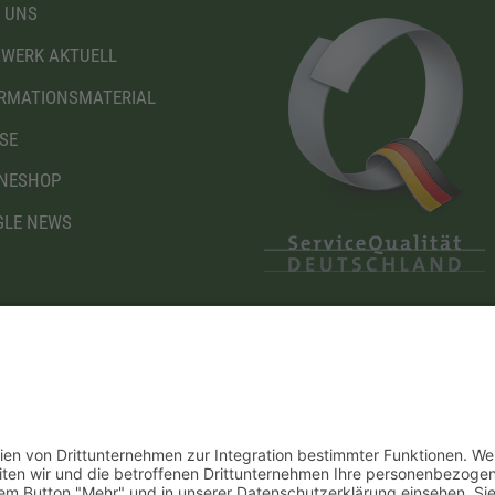
 UNS
WERK AKTUELL
RMATIONSMATERIAL
SE
NESHOP
LE NEWS
Diese Maßnahme wird mitfinanziert mit Steuermitteln