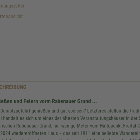
fnungszeiten
rtenansicht
CHREIBUNG
eßen und Feiern vorm Rabenauer Grund ...
Wir benötigen Ihre Zustim
 Dampfzugfahrt genießen und gut speisen? Letzteres stellen die tradi
den Google Maps-Service z
i handelt es sich um eines der ältesten Veranstaltungshäuser in der
rischen Rabenauer Grund, nur wenige Meter vom Haltepunkt Freital-C
Wir verwenden einen Service 
Drittanbieters, um Karteninhalte ei
2024 wiedereröffneten Haus – das seit 1911 eine beliebte Wanderein
Dieser Service kann Daten zu Ihren 